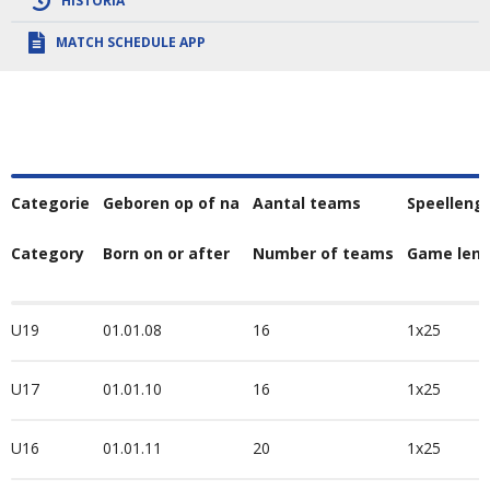
HISTORIA
MATCH SCHEDULE APP
Categorie
Geboren op of na
Aantal teams
Speelleng
Category
Born on or after
Number of teams
Game len
U19
01.01.08
16
1x25
U17
01.01.10
16
1x25
U16
01.01.11
20
1x25