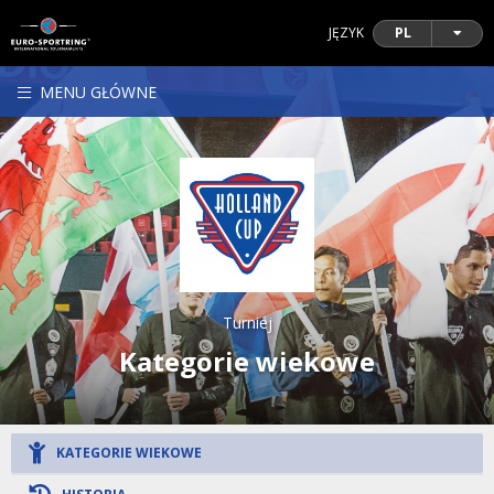
JĘZYK
PL
MENU GŁÓWNE
Turniej
Kategorie wiekowe
KATEGORIE WIEKOWE