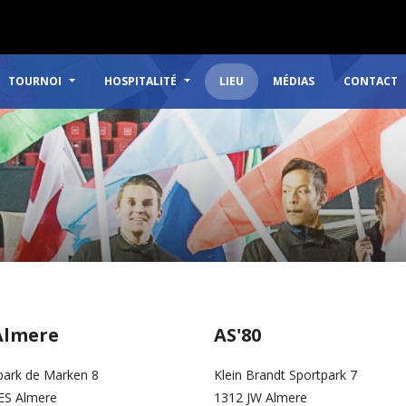
TOURNOI
HOSPITALITÉ
LIEU
MÉDIAS
CONTACT
Almere
AS'80
park de Marken 8
Klein Brandt Sportpark 7
ES Almere
1312 JW Almere