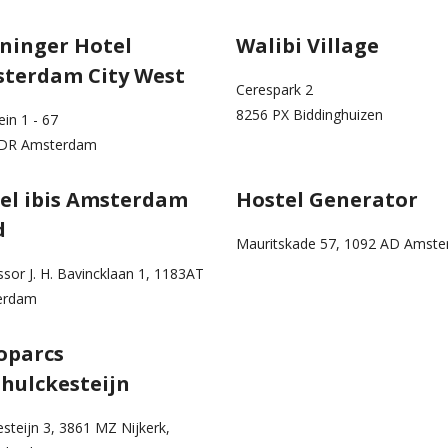
ninger Hotel
Walibi Village
terdam City West
Cerespark 2
8256 PX Biddinghuizen
ein 1 - 67
 DR Amsterdam
el ibis Amsterdam
Hostel Generator
d
Mauritskade 57, 1092 AD Amst
ssor J. H. Bavincklaan 1, 1183AT
erdam
oparcs
hulckesteijn
esteijn 3, 3861 MZ Nijkerk,