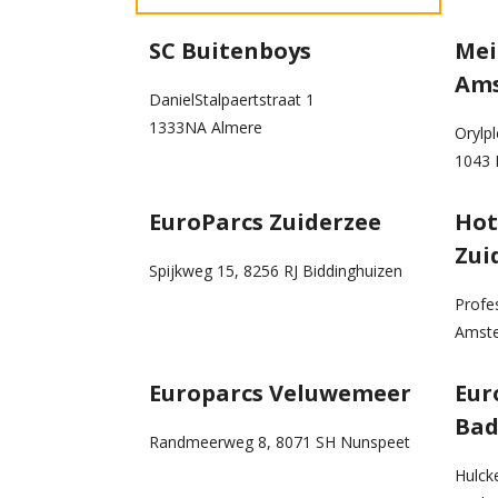
SC Buitenboys
Mei
Ams
DanielStalpaertstraat 1
1333NA Almere
Orylpl
1043
EuroParcs Zuiderzee
Hot
Zui
Spijkweg 15, 8256 RJ Biddinghuizen
Profe
Amst
Europarcs Veluwemeer
Eur
Bad
Randmeerweg 8, 8071 SH Nunspeet
Hulck